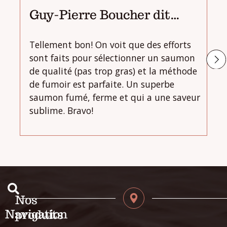
Guy-Pierre Boucher dit...
R
Tellement bon! On voit que des efforts
Le
sont faits pour sélectionner un saumon
sa
de qualité (pas trop gras) et la méthode
Au
de fumoir est parfaite. Un superbe
go
saumon fumé, ferme et qui a une saveur
pe
sublime. Bravo!
Nos
Navigation
produits